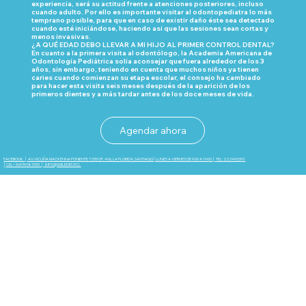
experiencia, será su actitud frente a atenciones posteriores, incluso
cuando adulto. Por ello es importante visitar al odontopediatra lo más
temprano posible, para que en caso de existir daño éste sea detectado
cuando esté iniciándose, haciendo así que las sesiones sean cortas y
menos invasivas.
¿A QUÉ EDAD DEBO LLEVAR A MI HIJO AL PRIMER CONTROL DENTAL?
En cuanto a la primera visita al odontólogo, la Academia Americana de
Odontología Pediátrica solía aconsejar que fuera alrededor de los 3
años, sin embargo, teniendo en cuenta que muchos niños ya tienen
caries cuando comienzan su etapa escolar, el consejo ha cambiado
para hacer esta visita seis meses después de la aparición de los
primeros dientes y a más tardar antes de los doce meses de vida.
Agendar ahora
FACEBOOK
│
AV. VICUÑA MACKENNA PONIENTE 7255 OF. 406, LA FLORIDA, SANTIAGO│LUNES A VIERNES DE 9:00 A 19:00
│
TEL: 222945393
│
CEL+56974987059
│
INFO@SMILEDENT.CL