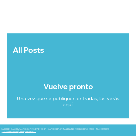
All Posts
Vuelve pronto
Una vez que se publiquen entradas, las verás
aquí.
FACEBOOK
│
AV. VICUÑA MACKENNA PONIENTE 7255 OF. 406, LA FLORIDA, SANTIAGO│LUNES A VIERNES DE 9:00 A 19:00
│
TEL: 222945393
│
CEL+56974987059
│
INFO@SMILEDENT.CL